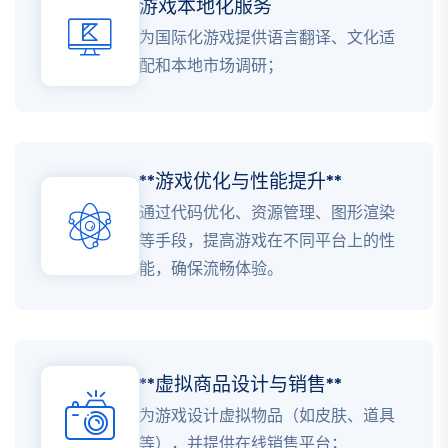
游戏本地化服务
为国际化游戏提供语言翻译、文化适
配和本地市场调研；
**游戏优化与性能提升**
通过代码优化、资源管理、图形渲染
等手段，提高游戏在不同平台上的性
能，确保流畅体验。
**虚拟商品设计与销售**
为游戏设计虚拟物品（如皮肤、道具
等），并提供在线销售平台；