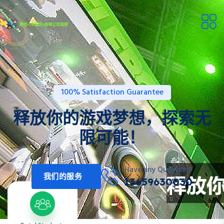
100% Satisfaction Guarantee
释放你的游戏梦想，探索无
限可能！
Have any Question?
我们的服务
13659630030