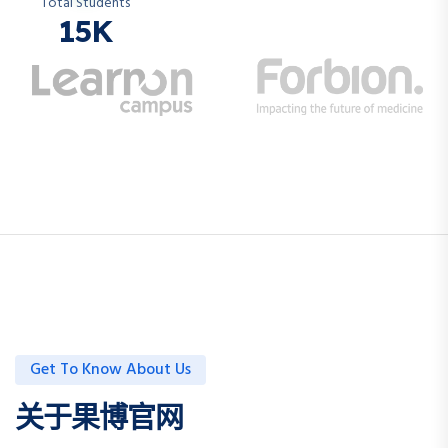
Total Students
15K
Get To Know About Us
关于果博官网