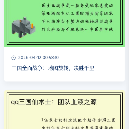
2026-04-12 00:58:10
三国全面战争：地图旋转，决胜千里