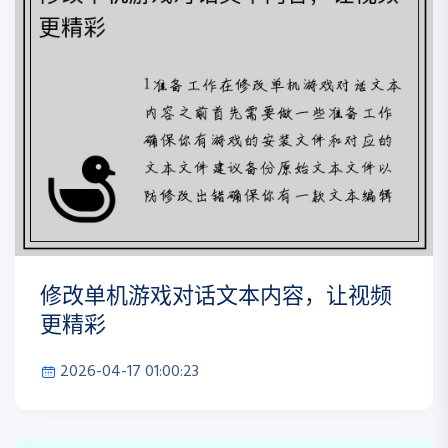
修改单机游戏对话文本内容，让视频
更精彩
2026-04-17 01:00:23