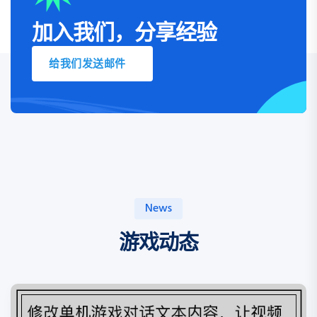
加入我们，分享经验
给我们发送邮件
News
游戏动态