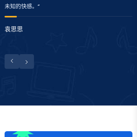
未知的快感。”
袁思思