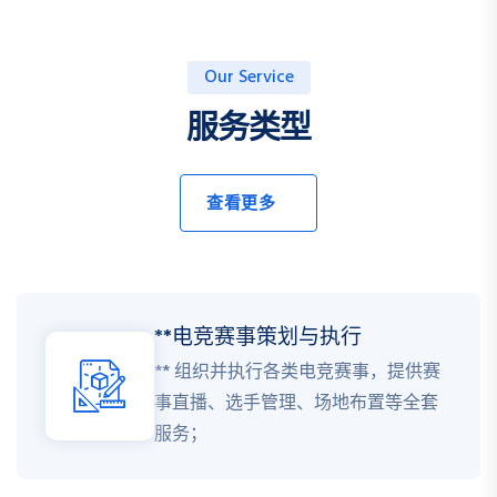
Our Service
服务类型
查看更多
**电竞赛事策划与执行
** 组织并执行各类电竞赛事，提供赛
事直播、选手管理、场地布置等全套
服务；