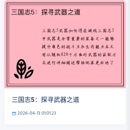
三国志5：探寻武器之道
2026-04-13 01:01:23