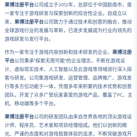
果博注册平台
公司成立于2012年，总部位于中国胶南市，是
一家专注于游戏研发与探索创新的综合性企业。自成立以
来，
果博注册平台
公司致力于通过技术和创意的融合，推动
全球游戏行业的发展与革新，已逐步发展成为行业内领先的
游戏研发与发行平台。
作为一家专注于游戏内容创新和技术研发的企业，
果博注册
平台
公司秉承“探索无限可能”的企业理念，不断在游戏设
计、虚拟现实技术、人工智能以及云游戏等领域进行深入探
索与研发。公司集游戏研发、运营管理、品牌推广、游戏发
行等多方位功能于一体，凭借多年来积累的技术优势和创意
团队，开发了众多广受玩家喜爱的游戏产品，覆盖了PC、主
机、移动端等多个平台。
果博注册平台
公司的研发团队由来自世界各地的顶尖游戏设
计师、程序员、艺术家和项目经理组成。他们以创新的眼
光、严谨的态度和对游戏极致体验的追求，不断突破游戏开