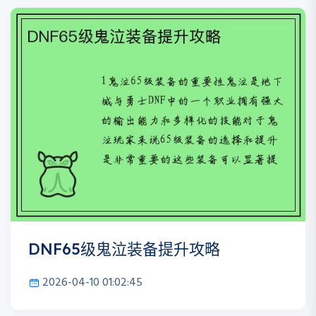
DNF65级鬼泣装备提升攻略
2026-04-10 01:02:45