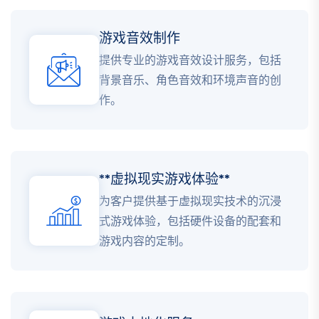
游戏音效制作
提供专业的游戏音效设计服务，包括
背景音乐、角色音效和环境声音的创
作。
**虚拟现实游戏体验**
为客户提供基于虚拟现实技术的沉浸
式游戏体验，包括硬件设备的配套和
游戏内容的定制。