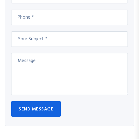
SEND MESSAGE