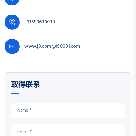
+13659630030
www.j9.com@j90001.com
取得联系