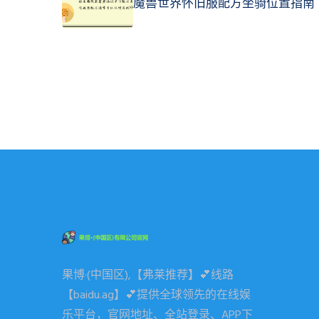
魔兽世界怀旧服配方坐骑位置指南
果博·(中国区),【弗莱推荐】💕线路
【baidu.ag】💕提供全球领先的在线娱
乐平台，官网地址、全站登录、APP下